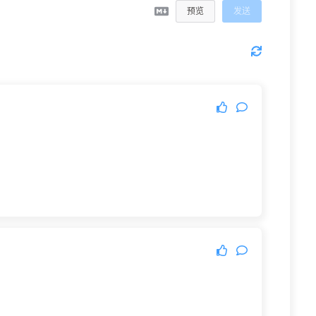
预览
发送