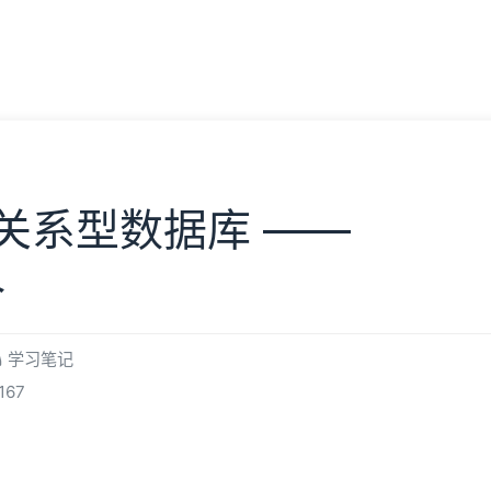
章
生活
朋友
必应壁纸
我的
关系型数据库 ——
令
学习笔记
167