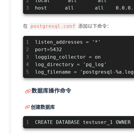
2
local      all       all         
3
host      all       all    0.0.0.
在
添加以下命令：
postgresql.conf
1
listen_addresses = '*'
2
port=5432
3
logging_collector = on
4
log_directory = 'pg_log'
5
log_filename = 'postgresql-%a.log
数据库操作命令
创建数据库
1
CREATE DATABASE testuser_1 OWNER 