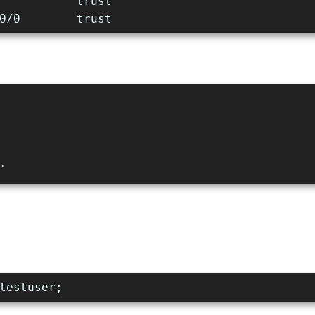
           trust
0/0        trust
'
testuser;