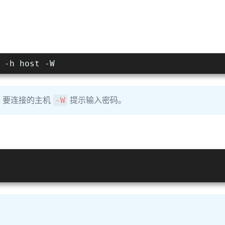
 -h host -W
要连接的主机
提示输入密码。
-W