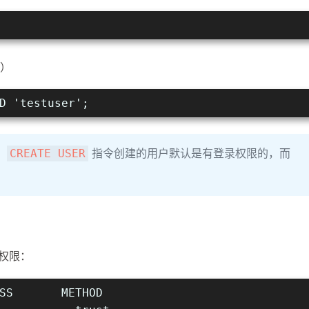
R）
D 'testuser';
，
指令创建的用户默认是有登录权限的，而
CREATE USER
权限：
SS       METHOD