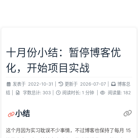
朋友
必应壁纸
我的
虫洞
十月份小结：暂停博客优
化，开始项目实战
发表于
2022-10-31
|
更新于
2026-07-07
|
博客总
结
|
字数总计:
303
|
阅读时长:
1 分钟
|
阅读量:
182
小结
这个月因为实习耽误不少事情，不过博客也保持了每月 15