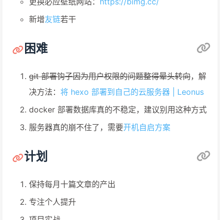
更换必应壁纸网站：
https://bimg.cc/
新增
友链
若干
困难
git 部署钩子因为用户权限的问题整得晕头转向
，解
决方法：
将 hexo 部署到自己的云服务器 | Leonus
docker 部署数据库真的不稳定，建议别用这种方式
服务器真的崩不住了，需要
开机自启方案
计划
保持每月十篇文章的产出
专注个人提升
项目实战