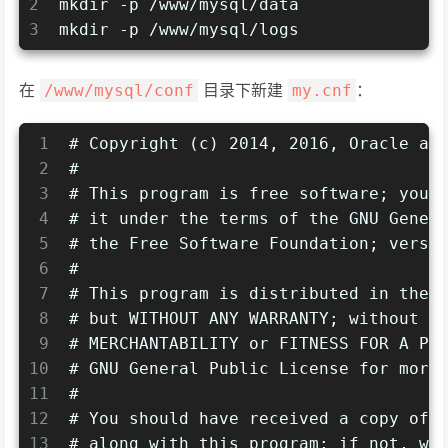
2
mkdir -p /www/mysql/data
3
mkdir -p /www/mysql/logs
在
目录下新建
：
/www/mysql/conf
my.cnf
1
# Copyright (c) 2014, 2016, Oracle an
2
#
3
# This program is free software; you 
4
# it under the terms of the GNU Gener
5
# the Free Software Foundation; versi
6
#
7
# This program is distributed in the 
8
# but WITHOUT ANY WARRANTY; without e
9
# MERCHANTABILITY or FITNESS FOR A PA
10
# GNU General Public License for more
11
#
12
# You should have received a copy of 
13
# along with this program; if not, wr