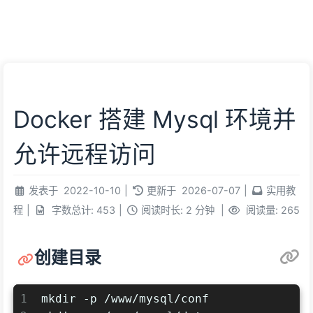
朋友
必应壁纸
我的
虫洞
Docker 搭建 Mysql 环境并
允许远程访问
发表于
2022-10-10
|
更新于
2026-07-07
|
实用教
程
|
字数总计:
453
|
阅读时长:
2 分钟
|
阅读量:
265
创建目录
1
mkdir -p /www/mysql/conf