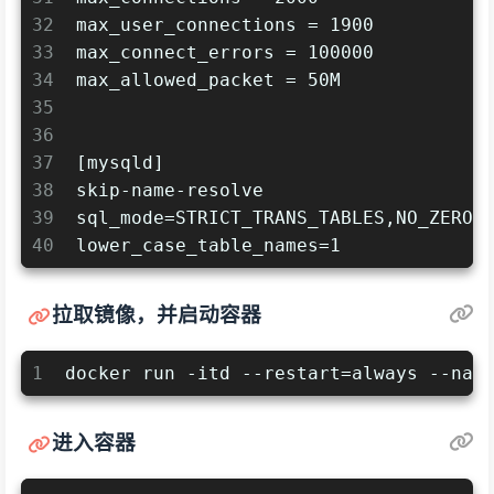
32
max_user_connections = 1900
33
max_connect_errors = 100000
34
max_allowed_packet = 50M
35
36
37
[mysqld]
38
skip-name-resolve
39
sql_mode=STRICT_TRANS_TABLES,NO_ZERO_
40
lower_case_table_names=1
拉取镜像，并启动容器
1
docker run -itd --restart=always --nam
进入容器