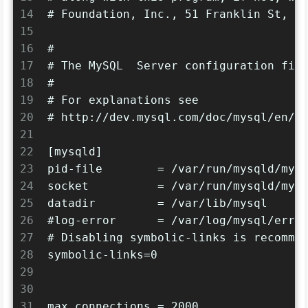
14
# Foundation, Inc., 51 Franklin St, F
15
16
#
17
# The MySQL  Server configuration fil
18
#
19
# For explanations see
20
# http://dev.mysql.com/doc/mysql/en/s
21
22
[mysqld]
23
pid-file	= /var/run/mysqld/m
24
socket		= /var/run/mysqld/m
25
datadir		= /var/lib/mysql
26
#log-error	= /var/log/mysql/err
27
# Disabling symbolic-links is recomme
28
symbolic-links=0
29
30
31
max_connections = 2000