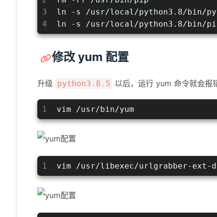
3
ln -s /usr/local/python3.8/bin/py
4
ln -s /usr/local/python3.8/bin/pi
修改 yum 配置
升级
以后，运行 yum 命令就会报
python3.8.5
1
vim /usr/bin/yum
1
vim /usr/libexec/urlgrabber-ext-d