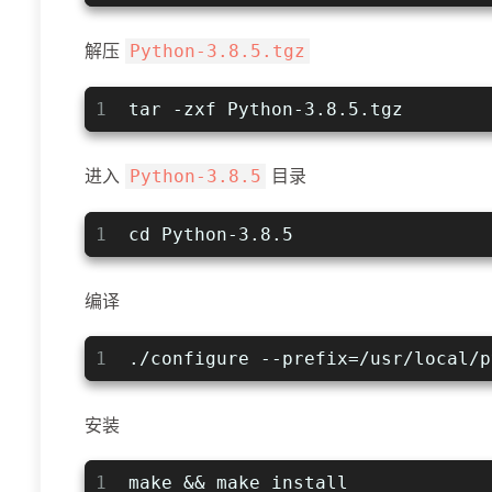
解压
Python-3.8.5.tgz
1
tar -zxf Python-3.8.5.tgz
进入
目录
Python-3.8.5
1
cd Python-3.8.5
编译
1
./configure --prefix=/usr/local/p
安装
1
make && make install