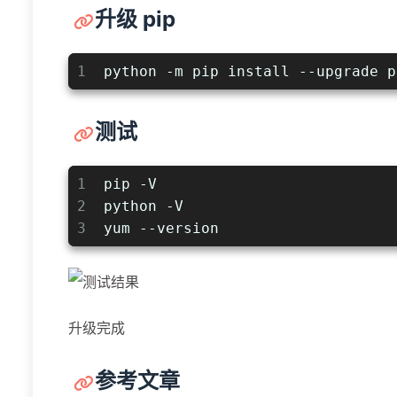
升级 pip
1
python -m pip install --upgrade p
测试
1
pip -V
2
python -V
3
yum --version
升级完成
参考文章