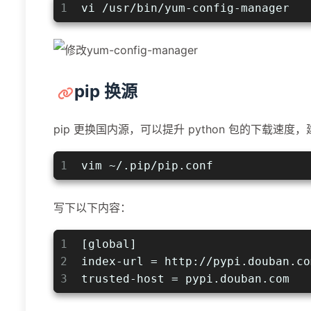
1
vi /usr/bin/yum-config-manager
pip 换源
pip 更换国内源，可以提升 python 包的下载速度
1
vim ~/.pip/pip.conf
写下以下内容：
1
[global]
2
index-url = http://pypi.douban.co
3
trusted-host = pypi.douban.com