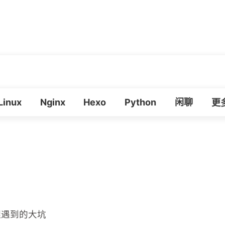
章
生活
朋友
必应壁纸
我的
Linux
Nginx
Hexo
Python
闲聊
必
更
向代理遇到的大坑