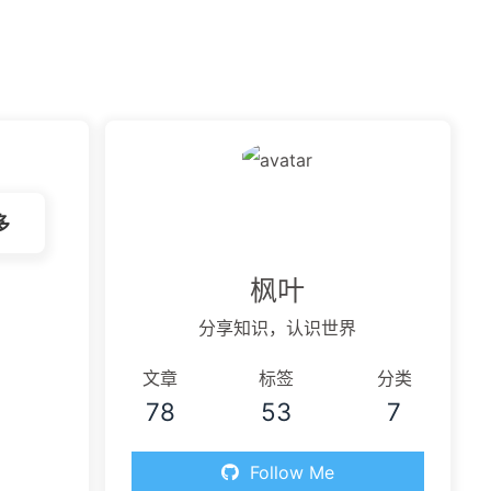
虫洞
应壁纸
多
快捷命令
Java
月度总结
兰空图
枫叶
分享知识，认识世界
文章
标签
分类
78
53
7
Follow Me