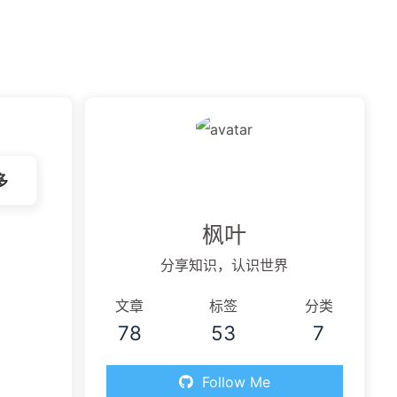
虫洞
应壁纸
多
快捷命令
Java
月度总结
兰空图
枫叶
分享知识，认识世界
文章
标签
分类
78
53
7
Follow Me