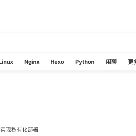
章
生活
朋友
必应壁纸
我的
Linux
Nginx
Hexo
Python
闲聊
必
更
db 实现私有化部署